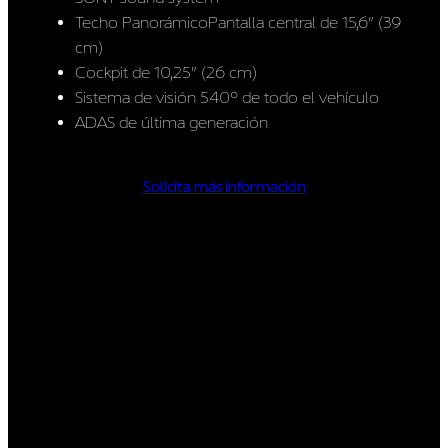
Techo PanorámicoPantalla central de 15,6” (39
cm)
Cockpit de 10,25” (26 cm)
Sistema de visión 540º de todo el vehículo
ADAS de última generación
Solicita más información