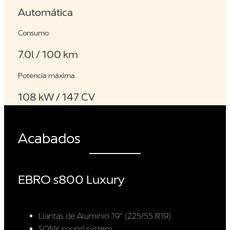
Automática
Consumo
7.0l / 100 km
Potencia máxima
108 kW / 147 CV
Acabados
EBRO s800 Luxury
Llantas de Aluminio 19″ (225/55 R19)
SONY sound system